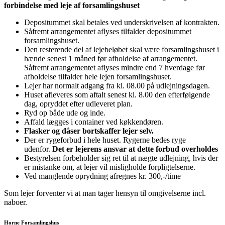
forbindelse med leje af forsamlingshuset
Depositummet skal betales ved underskrivelsen af kontrakten.
Såfremt arrangementet aflyses tilfalder depositummet
forsamlingshuset.
Den resterende del af lejebeløbet skal være forsamlingshuset i
hænde senest 1 måned før afholdelse af arrangementet.
Såfremt arrangementet aflyses mindre end 7 hverdage før
afholdelse tilfalder hele lejen forsamlingshuset.
Lejer har normalt adgang fra kl. 08.00 på udlejningsdagen.
Huset afleveres som aftalt senest kl. 8.00 den efterfølgende
dag, opryddet efter udleveret plan.
Ryd op både ude og inde.
Affald lægges i container ved køkkendøren.
Flasker og dåser bortskaffer lejer selv.
Der er rygeforbud i hele huset. Rygerne bedes ryge
udenfor.
Det er lejerens ansvar at dette forbud overholdes
Bestyrelsen forbeholder sig ret til at nægte udlejning, hvis der
er mistanke om, at lejer vil misligholde forpligtelserne.
Ved manglende oprydning afregnes kr. 300,-/time
Som lejer forventer vi at man tager hensyn til omgivelserne incl.
naboer.
Horne Forsamlingshus