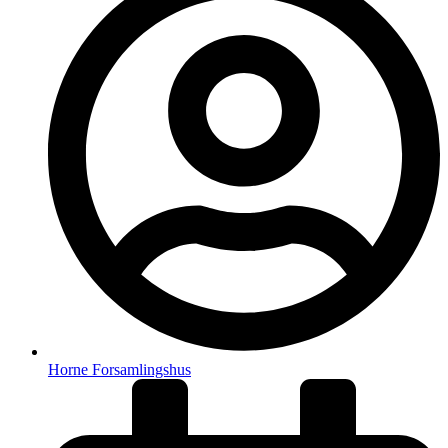
Horne Forsamlingshus