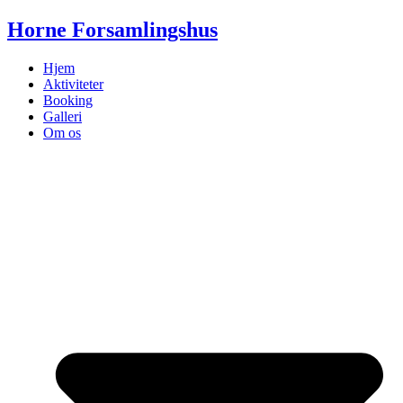
Videre
Horne Forsamlingshus
til
indhold
Hjem
Aktiviteter
Booking
Galleri
Om os