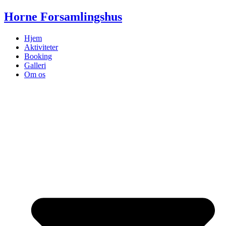
Videre
Horne Forsamlingshus
til
indhold
Hjem
Aktiviteter
Booking
Galleri
Om os