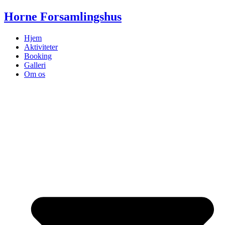
Videre
Horne Forsamlingshus
til
indhold
Hjem
Aktiviteter
Booking
Galleri
Om os