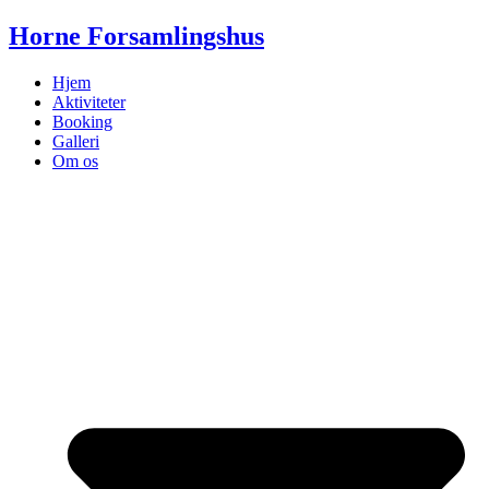
Videre
Horne Forsamlingshus
til
indhold
Hjem
Aktiviteter
Booking
Galleri
Om os