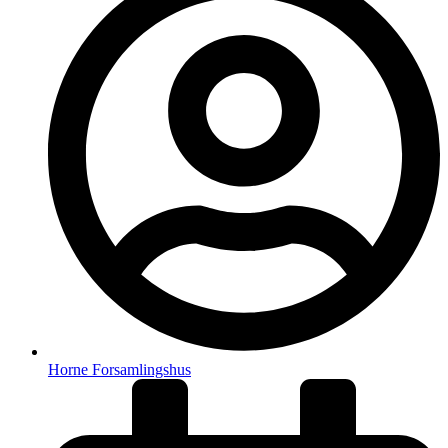
Horne Forsamlingshus